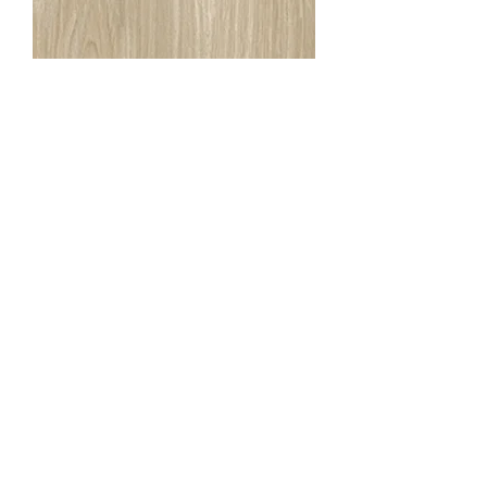
Lodge Beige
Le carrelage Logde Beige en format
19x118,2 cm reproduit à la perfection le
charme du bois.
Son coloris beige chaleureux,
subtilement nuancé, évoque un bois
naturel légèrement patiné, idéal pour
créer une ambiance douce,
accueillante et intemporelle.