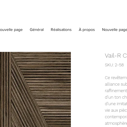
ouvelle page
Général
Réalisations
À propos
Nouvelle pag
Vail-R 
SKU: 2-58
Ce revêtem
alliance sub
raffinement.
d’un ton ch
d’une imita
vie aux piè
contemporai
atmosphère