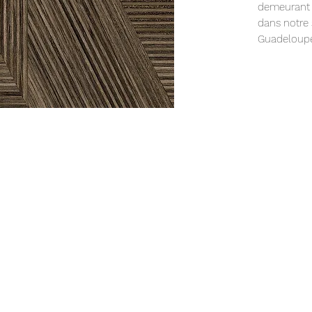
demeurant 
dans notre
Guadeloup