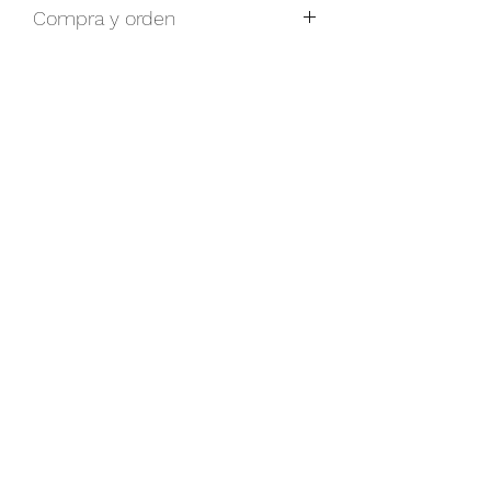
Compra y orden
Para cualquier duda relacionada con
la compra y precios, por favor
contáctenos a través de nuestro
formulario.