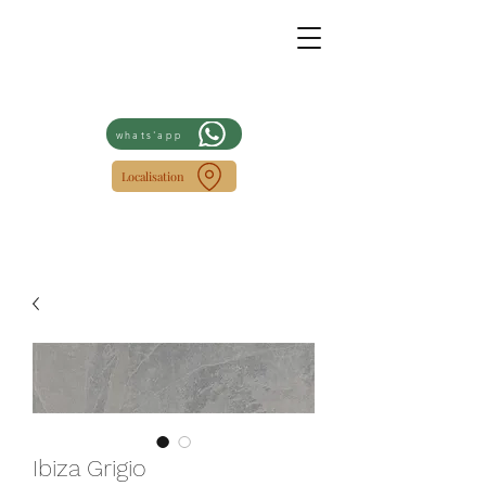
whats'app
Localisation
Ibiza Grigio