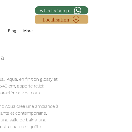
whats'app
Localisation
e
Blog
More
ua
ali Aqua, en finition glossy et
x40 cm, apporte relief,
aractère à vos murs. ⁠
r d’Aqua crée une ambiance à
isante et contemporaine,
 une salle de bains, une
tout espace en quête