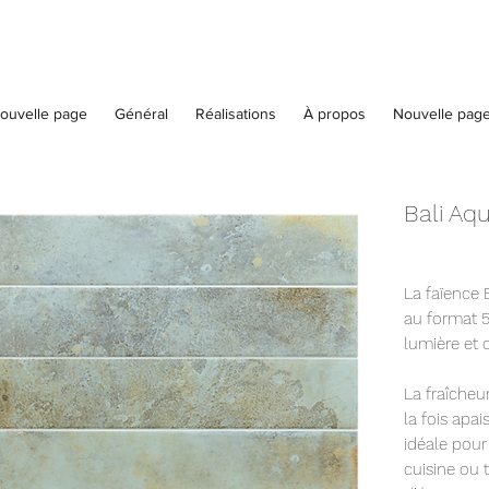
ouvelle page
Général
Réalisations
À propos
Nouvelle pag
Bali Aq
La faïence B
au format 5
lumière et c
La fraîcheu
la fois apa
idéale pour
cuisine ou 