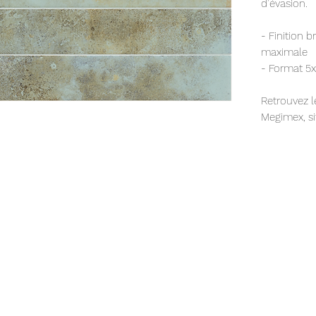
d’évasion.⁠
- Finition b
maximale⁠
- Format 5x
Retrouvez 
Megimex, s